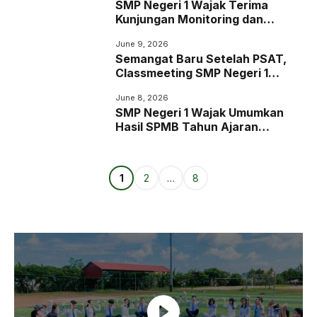
SMP Negeri 1 Wajak Terima
Kunjungan Monitoring dan
Evaluasi UKS
June 9, 2026
Semangat Baru Setelah PSAT,
Classmeeting SMP Negeri 1
Wajak Resmi Dimulai
June 8, 2026
SMP Negeri 1 Wajak Umumkan
Hasil SPMB Tahun Ajaran
2026/2027, Terima 320 Murid
Baru
Page
Page
Page
1
2
…
8