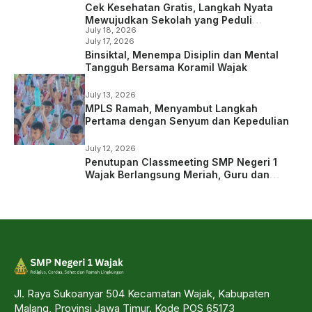
Cek Kesehatan Gratis, Langkah Nyata
Mewujudkan Sekolah yang Peduli
July 18, 2026
Kesehatan
July 17, 2026
Binsiktal, Menempa Disiplin dan Mental
Tangguh Bersama Koramil Wajak
July 13, 2026
MPLS Ramah, Menyambut Langkah
Pertama dengan Senyum dan Kepedulian
July 12, 2026
Penutupan Classmeeting SMP Negeri 1
Wajak Berlangsung Meriah, Guru dan
Siswa Tampil dalam Laga Ekshibisi
Jl. Raya Sukoanyar 504 Kecamatan Wajak, Kabupaten
Malang, Provinsi Jawa Timur. Kode POS 65173