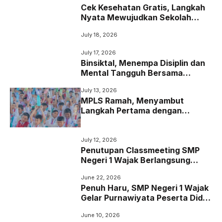
Cek Kesehatan Gratis, Langkah
Nyata Mewujudkan Sekolah
yang Peduli Kesehatan
July 18, 2026
July 17, 2026
Binsiktal, Menempa Disiplin dan
Mental Tangguh Bersama
Koramil Wajak
July 13, 2026
MPLS Ramah, Menyambut
Langkah Pertama dengan
Senyum dan Kepedulian
July 12, 2026
Penutupan Classmeeting SMP
Negeri 1 Wajak Berlangsung
Meriah, Guru dan Siswa Tampil
June 22, 2026
dalam Laga Ekshibisi
Penuh Haru, SMP Negeri 1 Wajak
Gelar Purnawiyata Peserta Didik
Kelas 9 Tahun 2026
June 10, 2026