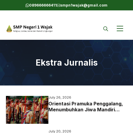
Skip
089666666411
smpn1wajak@gmail.com
to
content
Ekstra Jurnalis
July 26, 2026
Orientasi Pramuka Penggalang,
Menumbuhkan Jiwa Mandiri
Melalui Kepramukaan
July 20, 2026