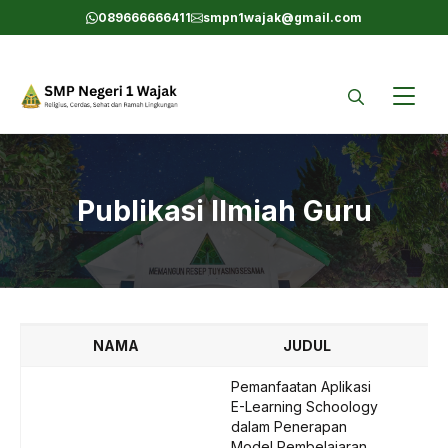
Skip
089666666411
smpn1wajak@gmail.com
to
content
Publikasi Ilmiah Guru
NAMA
JUDUL
Pemanfaatan Aplikasi
E-Learning Schoology
dalam Penerapan
Model Pembelajaran