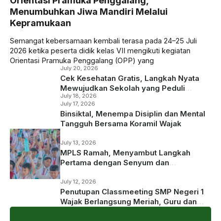
Orientasi Pramuka Penggalang,
Menumbuhkan Jiwa Mandiri Melalui
Kepramukaan
Semangat kebersamaan kembali terasa pada 24–25 Juli
2026 ketika peserta didik kelas VII mengikuti kegiatan
Orientasi Pramuka Penggalang (OPP) yang
July 20, 2026
Cek Kesehatan Gratis, Langkah Nyata
Mewujudkan Sekolah yang Peduli
July 18, 2026
Kesehatan
July 17, 2026
Binsiktal, Menempa Disiplin dan Mental
Tangguh Bersama Koramil Wajak
July 13, 2026
MPLS Ramah, Menyambut Langkah
Pertama dengan Senyum dan
Kepedulian
July 12, 2026
Penutupan Classmeeting SMP Negeri 1
Wajak Berlangsung Meriah, Guru dan
Siswa Tampil dalam Laga Ekshibisi