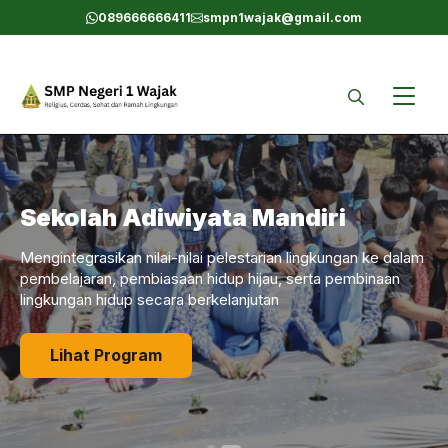
Skip
089666666411
smpn1wajak@gmail.com
to
content
Sekolah Adiwiyata Mandiri
Mengintegrasikan nilai-nilai pelestarian lingkungan ke dalam
pembelajaran, pembiasaan hidup hijau, serta pembinaan
lingkungan hidup secara berkelanjutan
Lihat Program