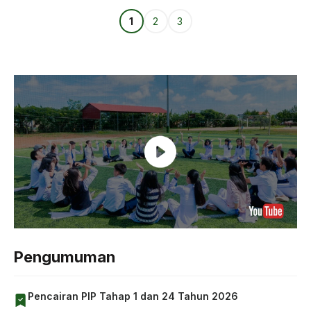
Page
Page
Page
1
2
3
Pengumuman
Pencairan PIP Tahap 1 dan 24 Tahun 2026