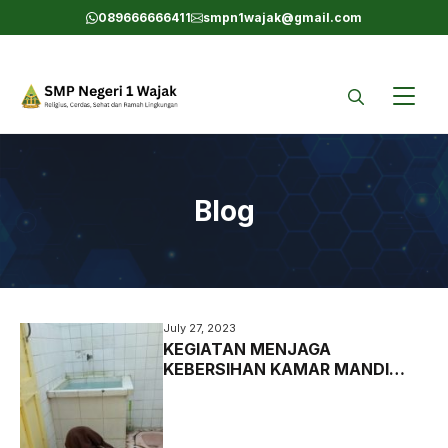
Skip
089666666411
smpn1wajak@gmail.com
to
content
Blog
July 27, 2023
KEGIATAN MENJAGA
KEBERSIHAN KAMAR MANDI
OLEH ANGGOTA POKJA DEMI
KESEHATAN DAN KENYAMANAN
BERSAMA