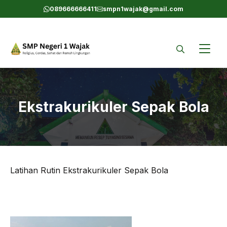
Skip
089666666411
smpn1wajak@gmail.com
to
content
Ekstrakurikuler Sepak Bola
Latihan Rutin Ekstrakurikuler Sepak Bola