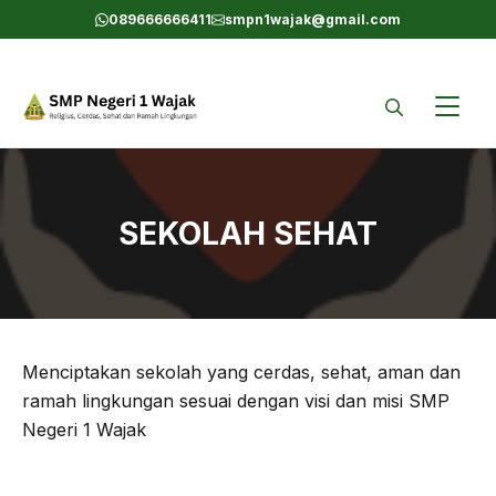
Skip
089666666411
smpn1wajak@gmail.com
to
content
SEKOLAH SEHAT
Menciptakan sekolah yang cerdas, sehat, aman dan
ramah lingkungan sesuai dengan visi dan misi SMP
Negeri 1 Wajak