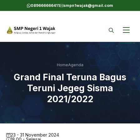
Skip
089666666411
smpn1wajak@gmail.com
to
content
Home
Agenda
Grand Final Teruna Bagus
Teruni Jegeg Sisma
2021/2022
23 - 31 November 2024
18.00 - Selesai