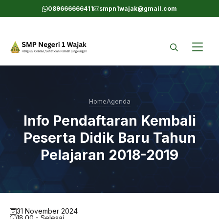
Skip
089666666411
smpn1wajak@gmail.com
to
content
Home
Agenda
Info Pendaftaran Kembali
Peserta Didik Baru Tahun
Pelajaran 2018-2019
31 November 2024
18.00 - Selesai