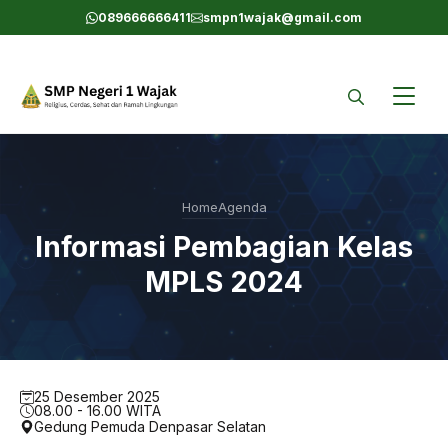
Skip
089666666411
smpn1wajak@gmail.com
to
content
Home
Agenda
Informasi Pembagian Kelas
MPLS 2024
25 Desember 2025
08.00 - 16.00 WITA
Gedung Pemuda Denpasar Selatan