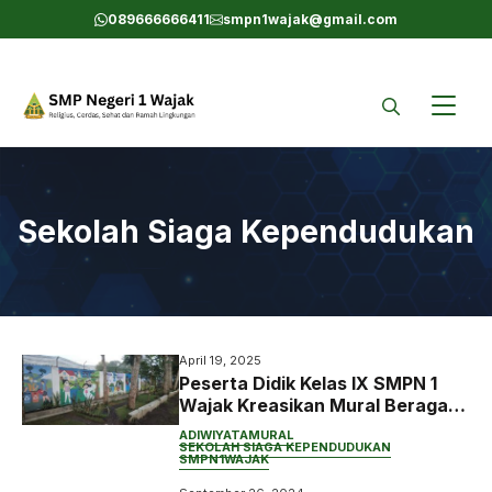
Skip
089666666411
smpn1wajak@gmail.com
to
content
Sekolah Siaga Kependudukan
April 19, 2025
Peserta Didik Kelas IX SMPN 1
Wajak Kreasikan Mural Beragam
Tema
ADIWIYATA
MURAL
SEKOLAH SIAGA KEPENDUDUKAN
SMPN1WAJAK