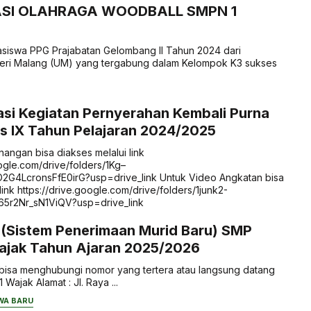
ASI OLAHRAGA WOODBALL SMPN 1
iswa PPG Prajabatan Gelombang II Tahun 2024 dari
geri Malang (UM) yang tergabung dalam Kelompok K3 sukses
si Kegiatan Pernyerahan Kembali Purna
s IX Tahun Pelajaran 2024/2025
angan bisa diakses melalui link
oogle.com/drive/folders/1Kg–
4LcronsFfE0irG?usp=drive_link Untuk Video Angkatan bisa
link https://drive.google.com/drive/folders/1junk2-
5r2Nr_sN1ViQV?usp=drive_link
 (Sistem Penerimaan Murid Baru) SMP
Wajak Tahun Ajaran 2025/2026
ut bisa menghubungi nomor yang tertera atau langsung datang
Wajak Alamat : Jl. Raya ...
WA BARU