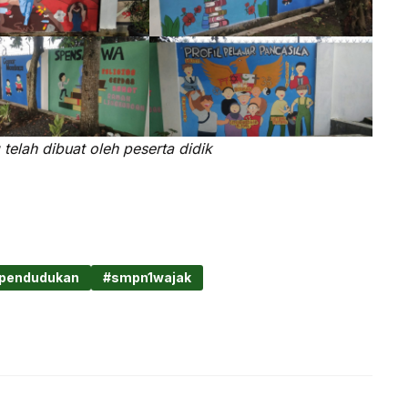
elah dibuat oleh peserta didik
ependudukan
smpn1wajak