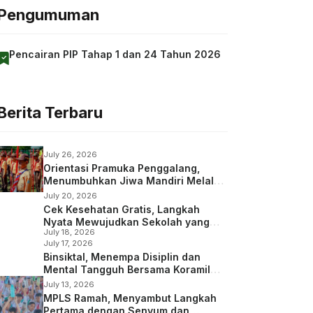
Pengumuman
Pencairan PIP Tahap 1 dan 24 Tahun 2026
Berita Terbaru
July 26, 2026
Orientasi Pramuka Penggalang,
Menumbuhkan Jiwa Mandiri Melalui
Kepramukaan
July 20, 2026
Cek Kesehatan Gratis, Langkah
Nyata Mewujudkan Sekolah yang
July 18, 2026
Peduli Kesehatan
July 17, 2026
Binsiktal, Menempa Disiplin dan
Mental Tangguh Bersama Koramil
Wajak
July 13, 2026
MPLS Ramah, Menyambut Langkah
Pertama dengan Senyum dan