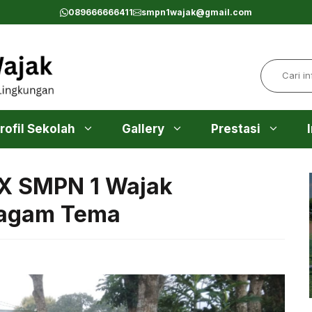
089666666411
smpn1wajak@gmail.com
Search
rofil Sekolah
Gallery
Prestasi
 IX SMPN 1 Wajak
ragam Tema