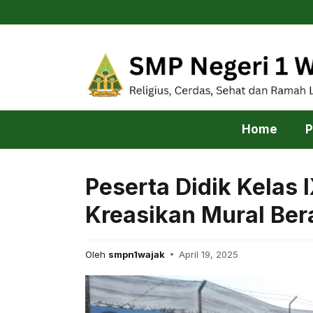
Skip
to
content
Home
P
Peserta Didik Kelas
Kreasikan Mural Be
Oleh
smpn1wajak
April 19, 2025