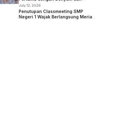
Kepedulian
July 12, 2026
Penutupan Classmeeting SMP
Negeri 1 Wajak Berlangsung Meriah,
Guru dan Siswa Tampil dalam Laga
Ekshibisi