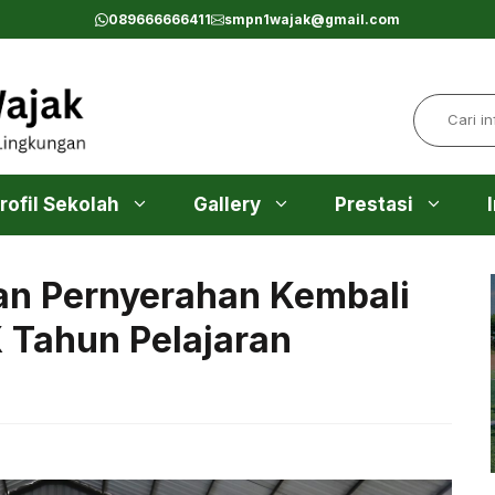
089666666411
smpn1wajak@gmail.com
Search
rofil Sekolah
Gallery
Prestasi
an Pernyerahan Kembali
X Tahun Pelajaran