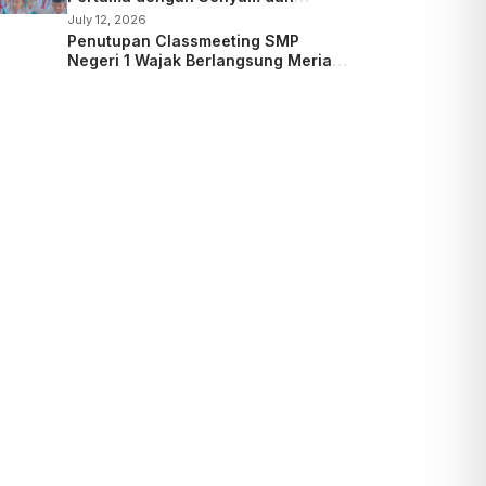
Kepedulian
July 12, 2026
Penutupan Classmeeting SMP
Negeri 1 Wajak Berlangsung Meriah,
Guru dan Siswa Tampil dalam Laga
Ekshibisi