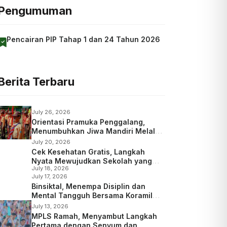
Pengumuman
Pencairan PIP Tahap 1 dan 24 Tahun 2026
Berita Terbaru
July 26, 2026
Orientasi Pramuka Penggalang,
Menumbuhkan Jiwa Mandiri Melalui
Kepramukaan
July 20, 2026
Cek Kesehatan Gratis, Langkah
Nyata Mewujudkan Sekolah yang
July 18, 2026
Peduli Kesehatan
July 17, 2026
Binsiktal, Menempa Disiplin dan
Mental Tangguh Bersama Koramil
Wajak
July 13, 2026
MPLS Ramah, Menyambut Langkah
Pertama dengan Senyum dan