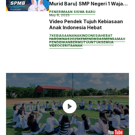
Murid Baru) SMP Negeri 1 Wajak
Tahun Ajaran 2025/2026
PENERIMAAN SISWA BARU
May 6, 2025
Video Pendek Tujuh Kebiasaan
Anak Indonesia Hebat
7KEBIASAANANAKINDONESIAHEBAT
HARDIKNAS2025
KEMENDIKDASMENRAMAH
PENDIDIKANBERMUTUUNTUKSEMUA
VIDEOCERITAANAK