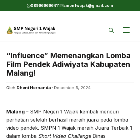
Skip
089666666411
smpn1wajak@gmail.com
to
content
“Influence” Memenangkan Lomba
Film Pendek Adiwiyata Kabupaten
Malang!
Oleh
Dheni Hernanda
December 5, 2024
Malang –
SMP Negeri 1 Wajak kembali mencuri
perhatian setelah berhasil meraih juara pada lomba
video pendek. SMPN 1 Wajak meraih Juara Terbaik 1
dalam lomba
Short Video Challenge
Dinas