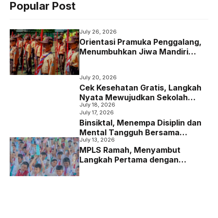
Popular Post
e
t
t
e
b
t
s
g
July 26, 2026
o
e
A
r
Orientasi Pramuka Penggalang,
Menumbuhkan Jiwa Mandiri
o
r
p
a
Melalui Kepramukaan
k
p
m
July 20, 2026
Cek Kesehatan Gratis, Langkah
Nyata Mewujudkan Sekolah
July 18, 2026
yang Peduli Kesehatan
July 17, 2026
Binsiktal, Menempa Disiplin dan
Mental Tangguh Bersama
July 13, 2026
Koramil Wajak
MPLS Ramah, Menyambut
Langkah Pertama dengan
Senyum dan Kepedulian