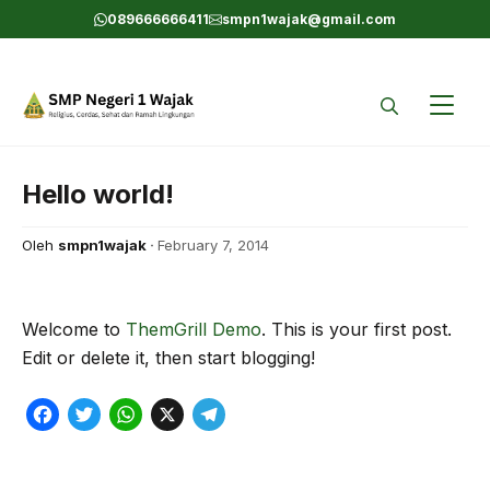
Skip
089666666411
smpn1wajak@gmail.com
to
content
Hello world!
Oleh
smpn1wajak
February 7, 2014
Welcome to
ThemGrill Demo
. This is your first post.
Edit or delete it, then start blogging!
F
T
W
X
T
a
w
h
e
c
i
a
l