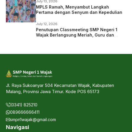
July 13, 2026
MPLS Ramah, Menyambut Langkah
Pertama dengan Senyum dan Kepedulian
July 12, 2026
Penutupan Classmeeting SMP Negeri 1
Wajak Berlangsung Meriah, Guru dan
Siswa Tampil dalam Laga Ekshibisi
Jl. Raya Sukoanyar 504 Kecamatan Wajak, Kabupaten
Malang, Provinsi Jawa Timur. Kode POS 65173
(0341) 825210
089666666411
smpn1wajak@gmail.com
Navigasi