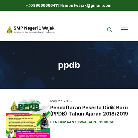
Skip
089666666411
smpn1wajak@gmail.com
to
content
ppdb
May 27, 2018
Pendaftaran Peserta Didik Baru
(PPDB) Tahun Ajaran 2018/2019
PENERIMAAN SISWA BARU
PPDB
PSB