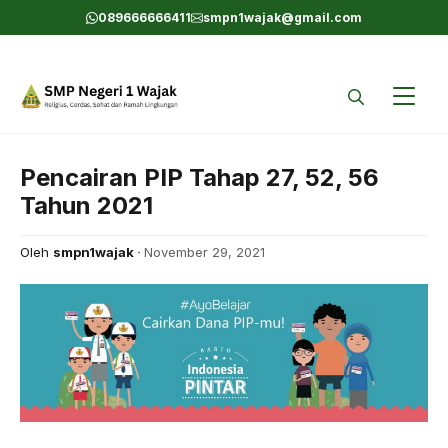
Skip
089666666411
smpn1wajak@gmail.com
to
content
Pencairan PIP Tahap 27, 52, 56
Tahun 2021
Oleh
smpn1wajak
November 29, 2021