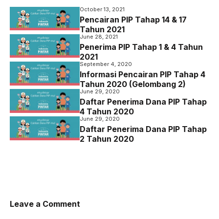
b
t
s
g
October 13, 2021
o
e
A
r
Pencairan PIP Tahap 14 & 17
Tahun 2021
o
r
p
a
June 28, 2021
Penerima PIP Tahap 1 & 4 Tahun
k
p
m
2021
September 4, 2020
Informasi Pencairan PIP Tahap 4
Tahun 2020 (Gelombang 2)
June 29, 2020
Daftar Penerima Dana PIP Tahap
4 Tahun 2020
June 29, 2020
Daftar Penerima Dana PIP Tahap
2 Tahun 2020
Leave a Comment