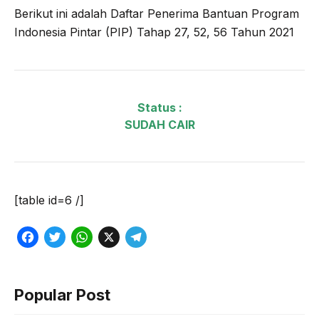
Berikut ini adalah Daftar Penerima Bantuan Program
Indonesia Pintar (PIP) Tahap 27, 52, 56 Tahun 2021
Status :
SUDAH CAIR
[table id=6 /]
F
T
W
X
T
a
w
h
e
c
i
a
l
Popular Post
e
t
t
e