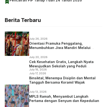
Pencairan PIP Tahap 1 dan 24 Tahun 2026
Berita Terbaru
July 26, 2026
Orientasi Pramuka Penggalang,
Menumbuhkan Jiwa Mandiri Melalui
Kepramukaan
July 20, 2026
Cek Kesehatan Gratis, Langkah Nyata
Mewujudkan Sekolah yang Peduli
July 18, 2026
Kesehatan
July 17, 2026
Binsiktal, Menempa Disiplin dan Mental
Tangguh Bersama Koramil Wajak
July 13, 2026
MPLS Ramah, Menyambut Langkah
Pertama dengan Senyum dan Kepedulian