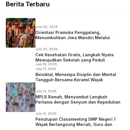
Berita Terbaru
July 26, 2026
Orientasi Pramuka Penggalang,
Menumbuhkan Jiwa Mandiri Melalui
Kepramukaan
July 20, 2026
Cek Kesehatan Gratis, Langkah Nyata
Mewujudkan Sekolah yang Peduli
July 18, 2026
Kesehatan
July 17, 2026
Binsiktal, Menempa Disiplin dan Mental
Tangguh Bersama Koramil Wajak
July 13, 2026
MPLS Ramah, Menyambut Langkah
Pertama dengan Senyum dan Kepedulian
July 12, 2026
Penutupan Classmeeting SMP Negeri 1
Wajak Berlangsung Meriah, Guru dan
Siswa Tampil dalam Laga Ekshibisi