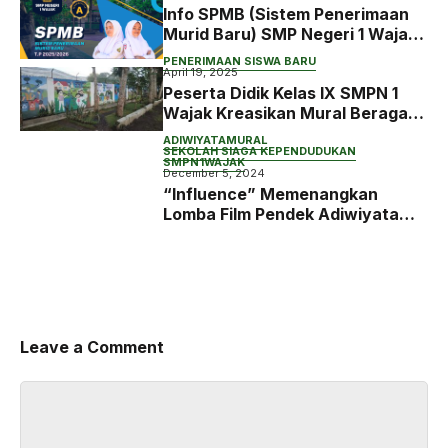
Info SPMB (Sistem Penerimaan
Murid Baru) SMP Negeri 1 Wajak
Tahun Ajaran 2025/2026
PENERIMAAN SISWA BARU
April 19, 2025
Peserta Didik Kelas IX SMPN 1
Wajak Kreasikan Mural Beragam
Tema
ADIWIYATA
MURAL
SEKOLAH SIAGA KEPENDUDUKAN
SMPN1WAJAK
December 5, 2024
“Influence” Memenangkan
Lomba Film Pendek Adiwiyata
Kabupaten Malang!
Leave a Comment
Comment