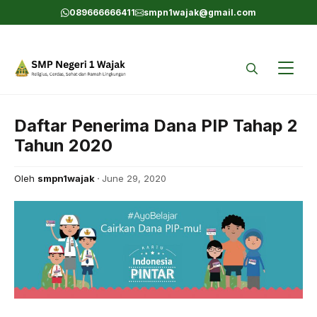
Skip
089666666411
smpn1wajak@gmail.com
to
content
Daftar Penerima Dana PIP Tahap 2
Tahun 2020
Oleh
smpn1wajak
June 29, 2020