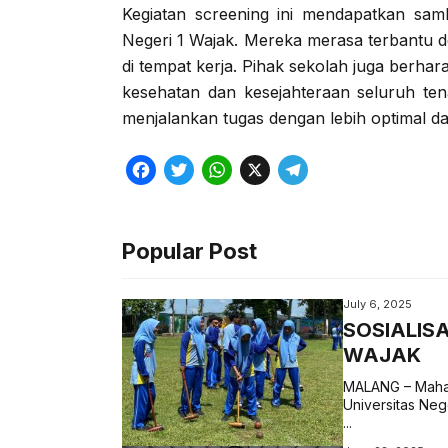
Kegiatan screening ini mendapatkan sam
Negeri 1 Wajak. Mereka merasa terbantu d
di tempat kerja. Pihak sekolah juga berhar
kesehatan dan kesejahteraan seluruh te
menjalankan tugas dengan lebih optimal 
F
T
W
X
T
a
w
h
e
c
i
a
l
Popular Post
e
t
t
e
b
t
s
g
July 6, 2025
o
e
A
r
SOSIALIS
WAJAK
o
r
p
a
k
p
m
MALANG – Mahas
Universitas Ne
...