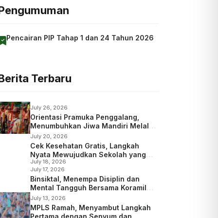
Pengumuman
Pencairan PIP Tahap 1 dan 24 Tahun 2026
Berita Terbaru
July 26, 2026
Orientasi Pramuka Penggalang,
Menumbuhkan Jiwa Mandiri Melalui
Kepramukaan
July 20, 2026
Cek Kesehatan Gratis, Langkah
Nyata Mewujudkan Sekolah yang
July 18, 2026
Peduli Kesehatan
July 17, 2026
Binsiktal, Menempa Disiplin dan
Mental Tangguh Bersama Koramil
Wajak
July 13, 2026
MPLS Ramah, Menyambut Langkah
Pertama dengan Senyum dan