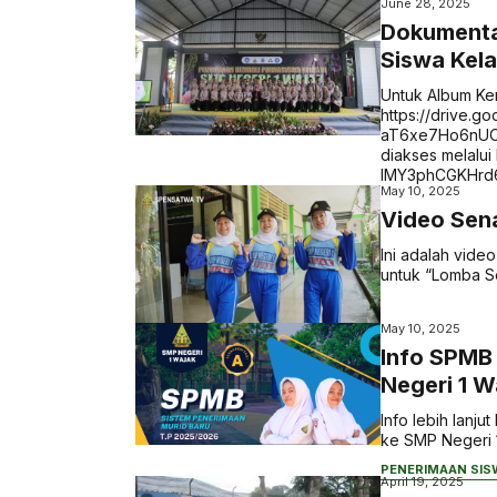
June 28, 2025
Dokumenta
Siswa Kela
Untuk Album Ken
https://drive.g
aT6xe7Ho6nUO2G
diakses melalui 
IMY3phCGKHrd6
May 10, 2025
Video Sen
Ini adalah vide
untuk “Lomba Se
May 10, 2025
Info SPMB
Negeri 1 
Info lebih lanj
ke SMP Negeri 1 
PENERIMAAN SIS
April 19, 2025