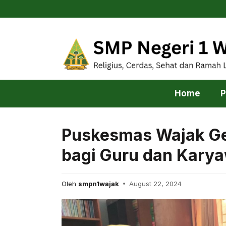
Skip
to
content
Home
P
Puskesmas Wajak Ge
bagi Guru dan Kary
Oleh
smpn1wajak
August 22, 2024