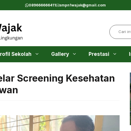
089666666411
smpn1wajak@gmail.com
Search
rofil Sekolah
Gallery
Prestasi
lar Screening Kesehatan
awan