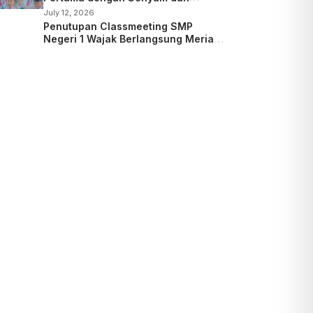
Kepedulian
July 12, 2026
Penutupan Classmeeting SMP
Negeri 1 Wajak Berlangsung Meriah,
Guru dan Siswa Tampil dalam Laga
Ekshibisi