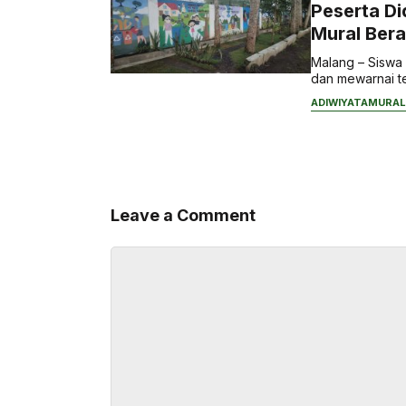
Peserta Di
Mural Ber
Malang – Siswa
dan mewarnai te
ADIWIYATA
MURAL
Leave a Comment
Comment