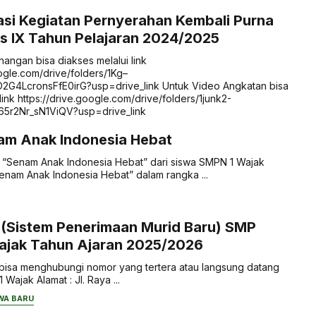
si Kegiatan Pernyerahan Kembali Purna
s IX Tahun Pelajaran 2024/2025
angan bisa diakses melalui link
oogle.com/drive/folders/1Kg–
4LcronsFfE0irG?usp=drive_link Untuk Video Angkatan bisa
link https://drive.google.com/drive/folders/1junk2-
5r2Nr_sN1ViQV?usp=drive_link
am Anak Indonesia Hebat
o “Senam Anak Indonesia Hebat” dari siswa SMPN 1 Wajak
nam Anak Indonesia Hebat” dalam rangka ...
 (Sistem Penerimaan Murid Baru) SMP
Wajak Tahun Ajaran 2025/2026
ut bisa menghubungi nomor yang tertera atau langsung datang
Wajak Alamat : Jl. Raya ...
WA BARU