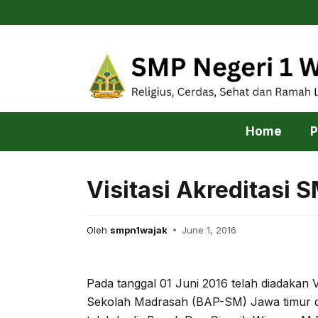
Skip
to
content
Home
P
Visitasi Akreditasi 
Oleh
smpn1wajak
June 1, 2016
Pada tanggal 01 Juni 2016 telah diadakan Vi
Sekolah Madrasah (BAP-SM) Jawa timur di S