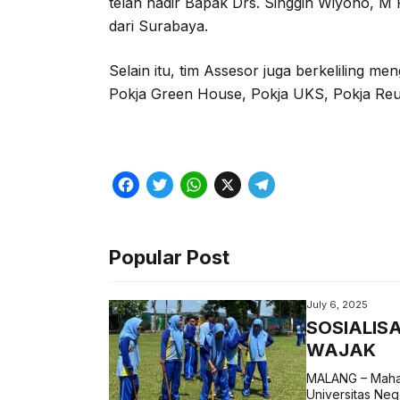
telah hadir Bapak Drs. Singgih Wiyono, 
dari Surabaya.
Selain itu, tim Assesor juga berkeliling 
Pokja Green House, Pokja UKS, Pokja Reuse
F
T
W
X
T
a
w
h
e
c
i
a
l
Popular Post
e
t
t
e
b
t
s
g
July 6, 2025
o
e
A
r
SOSIALIS
WAJAK
o
r
p
a
k
p
m
MALANG – Mahas
Universitas Ne