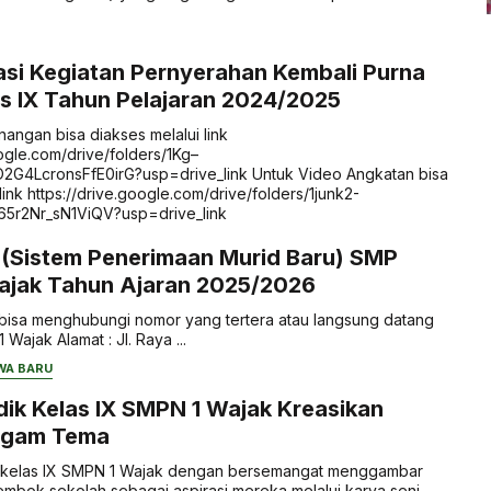
si Kegiatan Pernyerahan Kembali Purna
s IX Tahun Pelajaran 2024/2025
angan bisa diakses melalui link
oogle.com/drive/folders/1Kg–
4LcronsFfE0irG?usp=drive_link Untuk Video Angkatan bisa
link https://drive.google.com/drive/folders/1junk2-
5r2Nr_sN1ViQV?usp=drive_link
 (Sistem Penerimaan Murid Baru) SMP
Wajak Tahun Ajaran 2025/2026
ut bisa menghubungi nomor yang tertera atau langsung datang
Wajak Alamat : Jl. Raya ...
WA BARU
dik Kelas IX SMPN 1 Wajak Kreasikan
agam Tema
 kelas IX SMPN 1 Wajak dengan bersemangat menggambar
mbok sekolah sebagai aspirasi mereka melalui karya seni ...