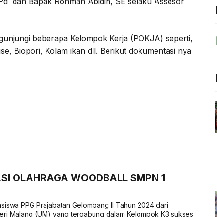
M Pd dan Bapak Rohman Abidin, SE selaku Assesor
mengunjungi beberapa Kelompok Kerja (POKJA) seperti,
, Biopori, Kolam ikan dll. Berikut dokumentasi nya
ASI OLAHRAGA WOODBALL SMPN 1
iswa PPG Prajabatan Gelombang II Tahun 2024 dari
geri Malang (UM) yang tergabung dalam Kelompok K3 sukses