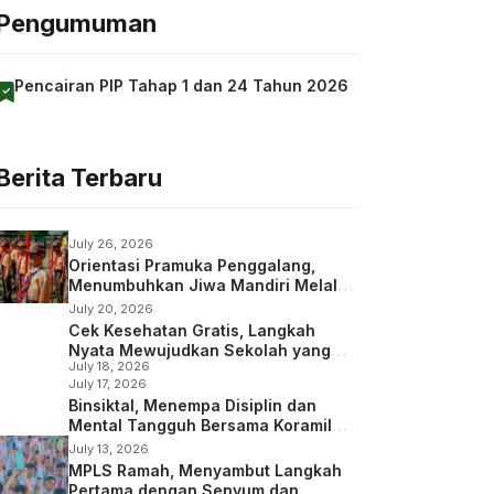
Pengumuman
Pencairan PIP Tahap 1 dan 24 Tahun 2026
Berita Terbaru
July 26, 2026
Orientasi Pramuka Penggalang,
Menumbuhkan Jiwa Mandiri Melalui
Kepramukaan
July 20, 2026
Cek Kesehatan Gratis, Langkah
Nyata Mewujudkan Sekolah yang
July 18, 2026
Peduli Kesehatan
July 17, 2026
Binsiktal, Menempa Disiplin dan
Mental Tangguh Bersama Koramil
Wajak
July 13, 2026
MPLS Ramah, Menyambut Langkah
Pertama dengan Senyum dan