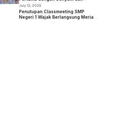
Kepedulian
July 12, 2026
Penutupan Classmeeting SMP
Negeri 1 Wajak Berlangsung Meriah,
Guru dan Siswa Tampil dalam Laga
Ekshibisi