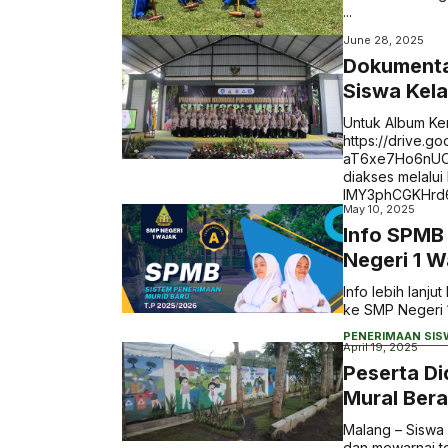
...
June 28, 2025
Dokumenta
Siswa Kela
Untuk Album Ken
https://drive.g
aT6xe7Ho6nUO2G
diakses melalui 
IMY3phCGKHrd6
May 10, 2025
Info SPMB
Negeri 1 
Info lebih lanj
ke SMP Negeri 1 
PENERIMAAN SIS
April 19, 2025
Peserta Di
Mural Ber
Malang – Siswa
dan mewarnai te