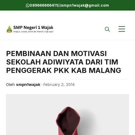
Skip
089666666411
smpn1wajak@gmail.com
to
content
PEMBINAAN DAN MOTIVASI
SEKOLAH ADIWIYATA DARI TIM
PENGGERAK PKK KAB MALANG
Oleh
smpn1wajak
February 2, 2014