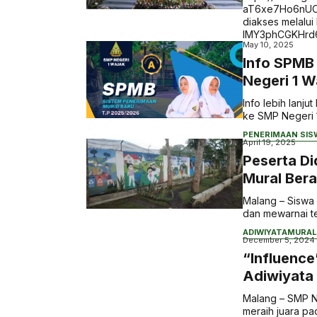
aT6xe7Ho6nUO2G
diakses melalui 
IMY3phCGKHrd6
May 10, 2025
Info SPMB
Negeri 1 
Info lebih lanj
ke SMP Negeri 1 
PENERIMAAN SIS
April 19, 2025
Peserta Di
Mural Ber
Malang – Siswa
dan mewarnai te
ADIWIYATA
MURAL
December 5, 2024
“Influenc
Adiwiyata
Malang – SMP Ne
meraih juara pa