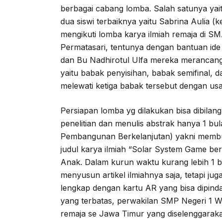
berbagai cabang lomba. Salah satunya yai
dua siswi terbaiknya yaitu Sabrina Aulia (
mengikuti lomba karya ilmiah remaja di S
Permatasari, tentunya dengan bantuan ide 
dan Bu Nadhirotul Ulfa mereka merancang k
yaitu babak penyisihan, babak semifinal,
melewati ketiga babak tersebut dengan usa
Persiapan lomba yg dilakukan bisa dibila
penelitian dan menulis abstrak hanya 1 bu
Pembangunan Berkelanjutan) yakni membuat
judul karya ilmiah “Solar System Game ber
Anak. Dalam kurun waktu kurang lebih 1 bu
menyusun artikel ilmiahnya saja, tetapi j
lengkap dengan kartu AR yang bisa dipind
yang terbatas, perwakilan SMP Negeri 1 W
remaja se Jawa Timur yang diselenggaraka