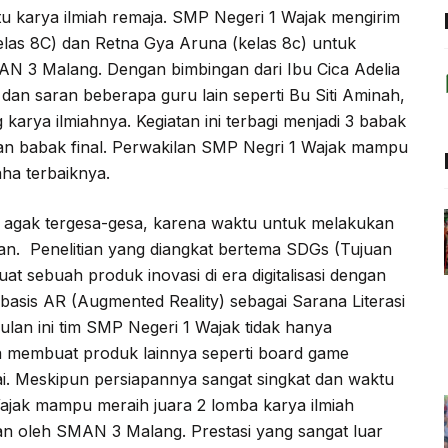
tu karya ilmiah remaja. SMP Negeri 1 Wajak mengirim
kelas 8C) dan Retna Gya Aruna (kelas 8c) untuk
MAN 3 Malang. Dengan bimbingan dari Ibu Cica Adelia
dan saran beberapa guru lain seperti Bu Siti Aminah,
arya ilmiahnya. Kegiatan ini terbagi menjadi 3 babak
 dan babak final. Perwakilan SMP Negri 1 Wajak mampu
ha terbaiknya.
ng agak tergesa-gesa, karena waktu untuk melakukan
lan. Penelitian yang diangkat bertema SDGs (Tujuan
 sebuah produk inovasi di era digitalisasi dengan
basis AR (Augmented Reality) sebagai Sarana Literasi
lan ini tim SMP Negeri 1 Wajak tidak hanya
uga membuat produk lainnya seperti board game
ai. Meskipun persiapannya sangat singkat dan waktu
ajak mampu meraih juara 2 lomba karya ilmiah
n oleh SMAN 3 Malang. Prestasi yang sangat luar