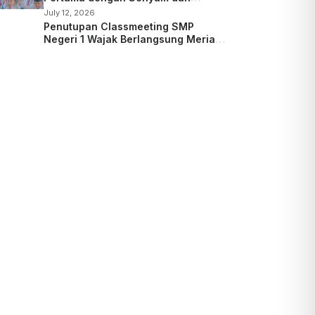
Kepedulian
July 12, 2026
Penutupan Classmeeting SMP
Negeri 1 Wajak Berlangsung Meriah,
Guru dan Siswa Tampil dalam Laga
Ekshibisi