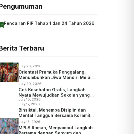
Pengumuman
Pencairan PIP Tahap 1 dan 24 Tahun 2026
Berita Terbaru
July 26, 2026
Orientasi Pramuka Penggalang,
Menumbuhkan Jiwa Mandiri Melalui
Kepramukaan
July 20, 2026
Cek Kesehatan Gratis, Langkah
Nyata Mewujudkan Sekolah yang
July 18, 2026
Peduli Kesehatan
July 17, 2026
Binsiktal, Menempa Disiplin dan
Mental Tangguh Bersama Koramil
Wajak
July 13, 2026
MPLS Ramah, Menyambut Langkah
Pertama dengan Senyum dan