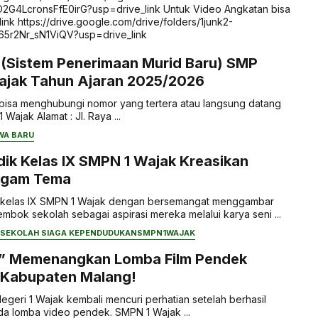
4LcronsFfE0irG?usp=drive_link Untuk Video Angkatan bisa
link https://drive.google.com/drive/folders/1junk2-
5r2Nr_sN1ViQV?usp=drive_link
 (Sistem Penerimaan Murid Baru) SMP
Wajak Tahun Ajaran 2025/2026
ut bisa menghubungi nomor yang tertera atau langsung datang
Wajak Alamat : Jl. Raya ...
WA BARU
dik Kelas IX SMPN 1 Wajak Kreasikan
agam Tema
 kelas IX SMPN 1 Wajak dengan bersemangat menggambar
mbok sekolah sebagai aspirasi mereka melalui karya seni ...
SEKOLAH SIAGA KEPENDUDUKAN
SMPN1WAJAK
e” Memenangkan Lomba Film Pendek
 Kabupaten Malang!
geri 1 Wajak kembali mencuri perhatian setelah berhasil
da lomba video pendek. SMPN 1 Wajak ...