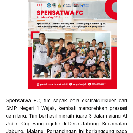
Spensatwa FC, tim sepak bola ekstrakurikuler dari
SMP Negeri 1 Wajak, kembali menorehkan prestasi
gemilang. Tim berhasil meraih juara 3 dalam ajang Al
Jabar Cup yang digelar di Desa Jabung, Kecamatan
Jabung, Malang. Pertandingan ini berlangsung pada