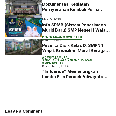
Dokumentasi Kegiatan
Pernyerahan Kembali Purna
Siswa Kelas IX Tahun Pelajaran
2024/2025
May 10, 2025
Info SPMB (Sistem Penerimaan
Murid Baru) SMP Negeri 1 Wajak
Tahun Ajaran 2025/2026
PENERIMAAN SISWA BARU
April 19, 2025
Peserta Didik Kelas IX SMPN 1
Wajak Kreasikan Mural Beragam
Tema
ADIWIYATA
MURAL
SEKOLAH SIAGA KEPENDUDUKAN
SMPN1WAJAK
December 5, 2024
“Influence” Memenangkan
Lomba Film Pendek Adiwiyata
Kabupaten Malang!
Leave a Comment