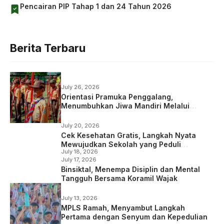
Pencairan PIP Tahap 1 dan 24 Tahun 2026
Berita Terbaru
July 26, 2026
Orientasi Pramuka Penggalang,
Menumbuhkan Jiwa Mandiri Melalui
Kepramukaan
July 20, 2026
Cek Kesehatan Gratis, Langkah Nyata
Mewujudkan Sekolah yang Peduli
July 18, 2026
Kesehatan
July 17, 2026
Binsiktal, Menempa Disiplin dan Mental
Tangguh Bersama Koramil Wajak
July 13, 2026
MPLS Ramah, Menyambut Langkah
Pertama dengan Senyum dan Kepedulian