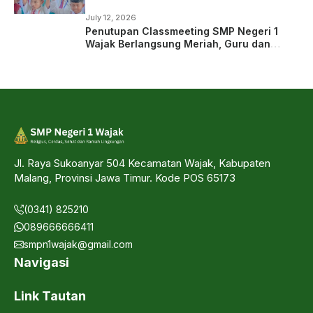
July 12, 2026
Penutupan Classmeeting SMP Negeri 1
Wajak Berlangsung Meriah, Guru dan
Siswa Tampil dalam Laga Ekshibisi
Jl. Raya Sukoanyar 504 Kecamatan Wajak, Kabupaten
Malang, Provinsi Jawa Timur. Kode POS 65173
(0341) 825210
089666666411
smpn1wajak@gmail.com
Navigasi
Link Tautan