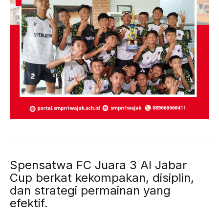
Spensatwa FC Juara 3 Al Jabar
Cup berkat kekompakan, disiplin,
dan strategi permainan yang
efektif.