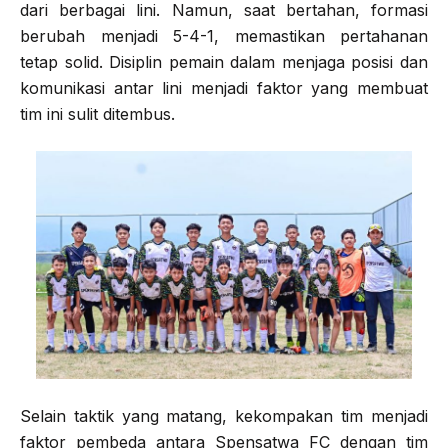
dari berbagai lini. Namun, saat bertahan, formasi
berubah menjadi 5-4-1, memastikan pertahanan
tetap solid. Disiplin pemain dalam menjaga posisi dan
komunikasi antar lini menjadi faktor yang membuat
tim ini sulit ditembus.
Selain taktik yang matang, kekompakan tim menjadi
faktor pembeda antara Spensatwa FC dengan tim