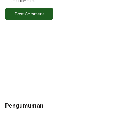
time I comment.
Pengumuman